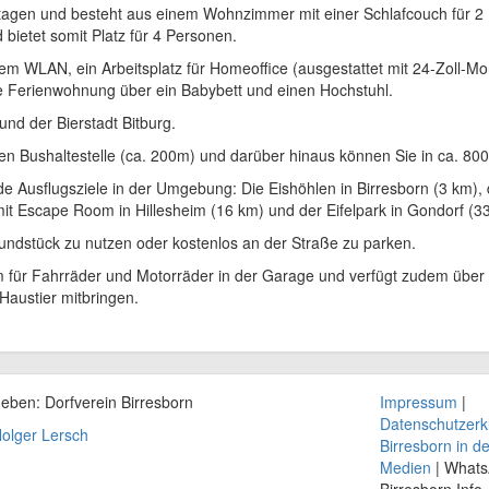
2 Etagen und besteht aus einem Wohnzimmer mit einer Schlafcouch für 2
etet somit Platz für 4 Personen.
m WLAN, ein Arbeitsplatz für Homeoffice (ausgestattet mit 24-Zoll-Mo
ie Ferienwohnung über ein Babybett und einen Hochstuhl.
und der Bierstadt Bitburg.
ten Bushaltestelle (ca. 200m) und darüber hinaus können Sie in ca. 8
de Ausflugsziele in der Umgebung: Die Eishöhlen in Birresborn (3 km),
 mit Escape Room in Hillesheim (16 km) und der Eifelpark in Gondorf (3
rundstück zu nutzen oder kostenlos an der Straße zu parken.
m für Fahrräder und Motorräder in der Garage und verfügt zudem über 
Haustier mitbringen.
geben: Dorfverein
Birresborn
Impressum
|
Datenschutzerk
olger Lersch
Birresborn in d
Medien
| What