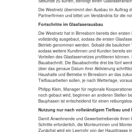
Sekunde zu surfen, benötigt einen Glasfaseranschl
Die Westnetz übernimmt den Ausbau im Auftrag d
Partnerfirmen und bittet um Verständnis für die 
Fortschritte im Glasfaserausbau
Die Westnetz hat in Birresborn bereits den ersten
vollständig ausgebaut, sodass die ersten Glasfas
Betrieb genommen werden. Sobald die baulichen Vo
sodass weitere Kundinnen und Kunden bereits ei
Vorteilen des Glasfasernetzes profitieren können.
Bauabschnitt. Die Bauabschnitte drei bis fünf w
über das genaue Datum ihrer Aktivierung schriftl
Haushalte und Betriebe in Birresborn an das zuku
Tiefbauarbeiten sollen, je nach Wetterlage, vorau
Philipp Klein, Manager für regionale Kooperation
noch gebaut wird, beginnen an anderen Stellen be
Bauphasen ist entscheidend für einen reibungslose
Nutzung nur nach vollständigem Tiefbau und
Damit Anwohnende und Gewerbetreibende ihren Gl
Schritte erforderlich, die Monteurinnen und Mont
Zunächst wird ein Leerrohr von der Haupttrasse i