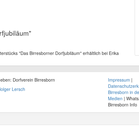
rfjubiläum"
rstücks "Das Birresborner Dorfjubiläum" erhältlich bei Erika
geben: Dorfverein
Birresborn
Impressum
|
Datenschutzerk
olger Lersch
Birresborn in d
Medien
| What
Birresborn Info